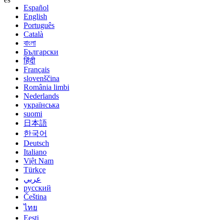
Español
English
Português
Català
বাংলা
Български
हिंदी
Français
slovenščina
România limbi
Nederlands
українська
suomi
日本語
한국어
Deutsch
Italiano
Việt Nam
Türkçe
عربي
русский
Čeština
ไทย
Eesti