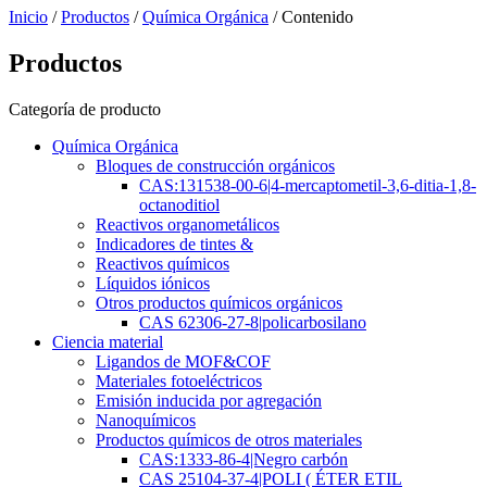
Inicio
/
Productos
/
Química Orgánica
/ Contenido
Productos
Categoría de producto
Química Orgánica
Bloques de construcción orgánicos
CAS:131538-00-6|4-mercaptometil-3,6-ditia-1,8-
octanoditiol
Reactivos organometálicos
Indicadores de tintes &
Reactivos químicos
Líquidos iónicos
Otros productos químicos orgánicos
CAS 62306-27-8|policarbosilano
Ciencia material
Ligandos de MOF&COF
Materiales fotoeléctricos
Emisión inducida por agregación
Nanoquímicos
Productos químicos de otros materiales
CAS:1333-86-4|Negro carbón
CAS 25104-37-4|POLI ( ÉTER ETIL