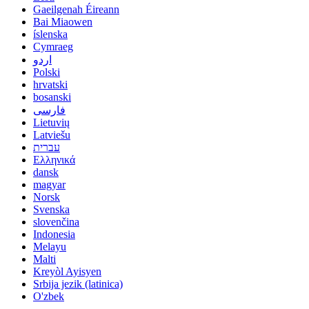
Gaeilgenah Éireann
Bai Miaowen
íslenska
Cymraeg
اردو
Polski
hrvatski
bosanski
فارسی
Lietuvių
Latviešu
עברית
Ελληνικά
dansk
magyar
Norsk
Svenska
slovenčina
Indonesia
Melayu
Malti
Kreyòl Ayisyen
Srbija jezik (latinica)
O'zbek