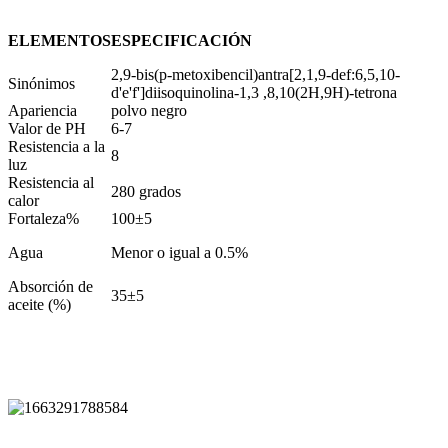
ELEMENTOS
ESPECIFICACIÓN
2,9-bis(p-metoxibencil)antra[2,1,9-def:6,5,10-
Sinónimos
d'e'f']diisoquinolina-1,3 ,8,10(2H,9H)-tetrona
Apariencia
polvo negro
Valor de PH
6-7
Resistencia a la
8
luz
Resistencia al
280 grados
calor
Fortaleza%
100±5
Agua
Menor o igual a 0.5%
Absorción de
35±5
aceite (%)