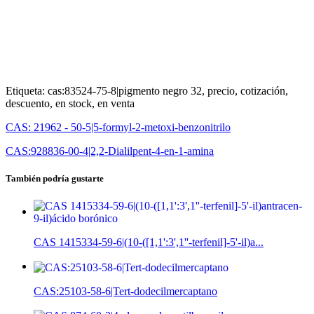
Etiqueta: cas:83524-75-8|pigmento negro 32, precio, cotización,
descuento, en stock, en venta
CAS: 21962 - 50-5|5-formyl-2-metoxi-benzonitrilo
CAS:928836-00-4|2,2-Dialilpent-4-en-1-amina
También podría gustarte
CAS 1415334-59-6|(10-([1,1':3',1''-terfenil]-5'-il)a...
CAS:25103-58-6|Tert-dodecilmercaptano